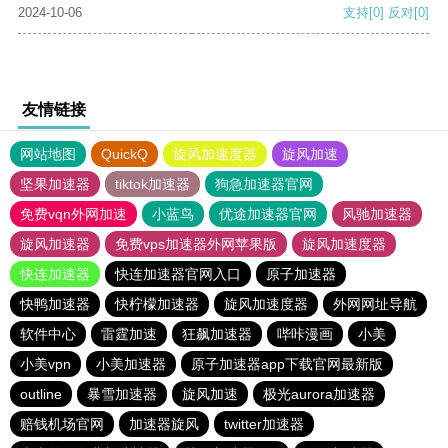
2024-10-06
支持
[0]
反对
[0]
友情链接
网站地图
QuickQ
旋风加速度器
旋风加速
坚果加速器
tiktok加速器
狗急加速器官网
免费vqn外网加速
小蓝鸟
优途加速器官网
风驰加速器
旋风加速器
免费vps加速器外网苹果版
旋风加速度器
快连加速器
快连加速器官网入口
原子加速器
快鸭加速器
快柠檬加速器
旋风加速度器
外网网址导航
软件中心
雷霆加速
狂飙加速器
哔咔漫画
小美
小美vpn
小美加速器
原子加速器app下载官网最新版
outline
暴雪加速器
旋风加速
极光aurora加速器
赔钱机场官网
加速器旋风
twitter加速器