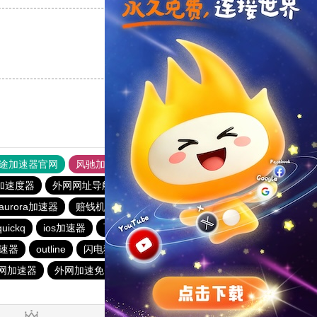
支持
[0]
反对
[0]
途加速器官网
风驰加速器
旋风加速器
加速度器
外网网址导航
软件中心
雷霆加速
狂飙加速器
aurora加速器
赔钱机场官网
加速器旋风
twitter加速器
quickq
ios加速器
飞驰加速器15分钟试用
香蕉加速器官网
速器
outline
闪电猫加速器
雷霆加速免费永久
网加速器
外网加速免费软件
安易加速器
极光aurora加速器