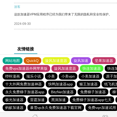
游客
这款加速器VPM应用程序已经为我们带来了无限的隐私和安全性保护。
2024-09-30
友情链接
网站地图
QuickQ
旋风加速度器
旋风加速
坚果加速器
免费vps加速器外网苹果版
旋风加速度器
快连加速器
快连
哔咔漫画
瑞乐小说
小美
小美vpn
小美加速器
原子加
十大外网免费加速神器
快鸭加速器app
猴王加速器
纸飞机
永久免费梯子加速器app
BitzNet加速器
免费梯子加速器
梯
极光加速器
雷霆加速
黑洞加速
免费梯子加速器app七天
蚂蚁加速器
暴雪vp永久免费加速器下载官网
免费vqn加速试用