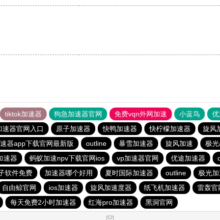
tiktok加速器
狗急加速器官网
免费vqn外网加速
小蓝鸟
优
加速器官网入口
原子加速器
快鸭加速器
快柠檬加速器
旋风
速器app下载官网最新版
outline
暴雪加速器
旋风加速
极光
加速器
蚂蚁加速npv下载官网ios
vp加速器官网
优途加速器
子软件免费
加速器哪个好用
夏时国际加速器
outline
极光加
自由鲸官网
ios加速器
旋风加速度器
纸飞机加速器
雷轰官
每天免费2小时加速器
红海pro加速器
黑洞官网