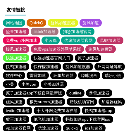
友情链接
网站地图
QuickQ
旋风加速度器
旋风加速
坚果加速器
tiktok加速器
狗急加速器官网
免费vqn外网加速
小蓝鸟
优途加速器官网
风驰加速器
旋风加速器
免费vps加速器外网苹果版
旋风加速度器
快连加速器
快连加速器官网入口
原子加速器
快鸭加速器
快柠檬加速器
旋风加速度器
外网网址导航
软件中心
雷霆加速
狂飙加速器
哔咔漫画
瑞乐小说
小美
小美vpn
小美加速器
原子加速器app下载官网最新版
outline
暴雪加速器
旋风加速
极光aurora加速器
赔钱机场官网
加速器旋风
twitter加速器
十大外网免费加速神器
快鸭加速器app
猴王加速器
纸飞机加速器
蚂蚁加速npv下载官网ios
vp加速器官网
优途加速器
quickq
ios加速器