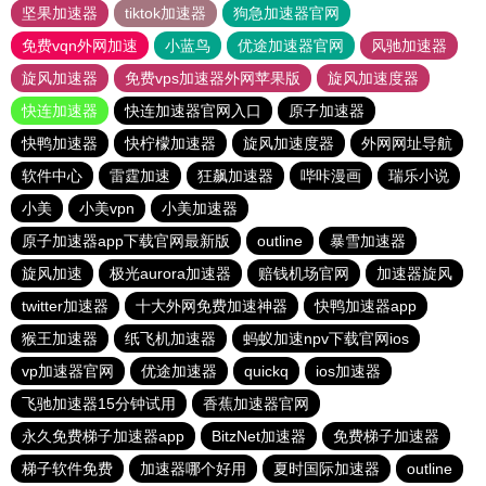
坚果加速器
tiktok加速器
狗急加速器官网
免费vqn外网加速
小蓝鸟
优途加速器官网
风驰加速器
旋风加速器
免费vps加速器外网苹果版
旋风加速度器
快连加速器
快连加速器官网入口
原子加速器
快鸭加速器
快柠檬加速器
旋风加速度器
外网网址导航
软件中心
雷霆加速
狂飙加速器
哔咔漫画
瑞乐小说
小美
小美vpn
小美加速器
原子加速器app下载官网最新版
outline
暴雪加速器
旋风加速
极光aurora加速器
赔钱机场官网
加速器旋风
twitter加速器
十大外网免费加速神器
快鸭加速器app
猴王加速器
纸飞机加速器
蚂蚁加速npv下载官网ios
vp加速器官网
优途加速器
quickq
ios加速器
飞驰加速器15分钟试用
香蕉加速器官网
永久免费梯子加速器app
BitzNet加速器
免费梯子加速器
梯子软件免费
加速器哪个好用
夏时国际加速器
outline