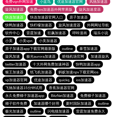
免费vqn外网加速
小蓝鸟
优途加速器官网
风驰加速器
旋风加速器
免费vps加速器外网苹果版
旋风加速度器
快连加速器
快连加速器官网入口
原子加速器
快鸭加速器
快柠檬加速器
旋风加速度器
外网网址导航
软件中心
雷霆加速
狂飙加速器
哔咔漫画
瑞乐小说
小美
小美vpn
小美加速器
原子加速器app下载官网最新版
outline
暴雪加速器
旋风加速
极光aurora加速器
赔钱机场官网
加速器旋风
twitter加速器
十大外网免费加速神器
快鸭加速器app
猴王加速器
纸飞机加速器
蚂蚁加速npv下载官网ios
vp加速器官网
优途加速器
quickq
ios加速器
飞驰加速器15分钟试用
香蕉加速器官网
永久免费梯子加速器app
BitzNet加速器
免费梯子加速器
梯子软件免费
加速器哪个好用
夏时国际加速器
outline
极光加速器
outline
闪电猫加速器
雷霆加速免费永久