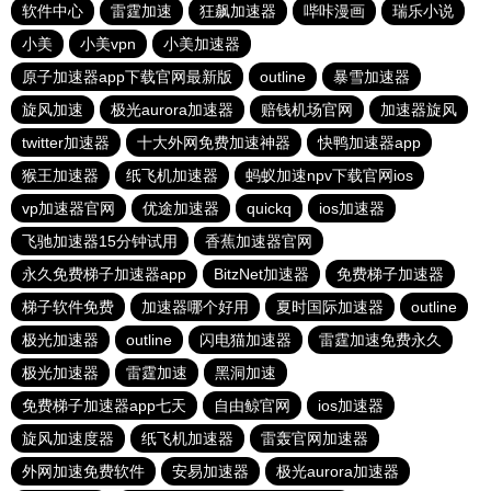
软件中心
雷霆加速
狂飙加速器
哔咔漫画
瑞乐小说
小美
小美vpn
小美加速器
原子加速器app下载官网最新版
outline
暴雪加速器
旋风加速
极光aurora加速器
赔钱机场官网
加速器旋风
twitter加速器
十大外网免费加速神器
快鸭加速器app
猴王加速器
纸飞机加速器
蚂蚁加速npv下载官网ios
vp加速器官网
优途加速器
quickq
ios加速器
飞驰加速器15分钟试用
香蕉加速器官网
永久免费梯子加速器app
BitzNet加速器
免费梯子加速器
梯子软件免费
加速器哪个好用
夏时国际加速器
outline
极光加速器
outline
闪电猫加速器
雷霆加速免费永久
极光加速器
雷霆加速
黑洞加速
免费梯子加速器app七天
自由鲸官网
ios加速器
旋风加速度器
纸飞机加速器
雷轰官网加速器
外网加速免费软件
安易加速器
极光aurora加速器