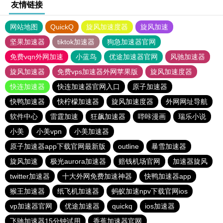
友情链接
网站地图
QuickQ
旋风加速度器
旋风加速
坚果加速器
tiktok加速器
狗急加速器官网
免费vqn外网加速
小蓝鸟
优途加速器官网
风驰加速器
旋风加速器
免费vps加速器外网苹果版
旋风加速度器
快连加速器
快连加速器官网入口
原子加速器
快鸭加速器
快柠檬加速器
旋风加速度器
外网网址导航
软件中心
雷霆加速
狂飙加速器
哔咔漫画
瑞乐小说
小美
小美vpn
小美加速器
原子加速器app下载官网最新版
outline
暴雪加速器
旋风加速
极光aurora加速器
赔钱机场官网
加速器旋风
twitter加速器
十大外网免费加速神器
快鸭加速器app
猴王加速器
纸飞机加速器
蚂蚁加速npv下载官网ios
vp加速器官网
优途加速器
quickq
ios加速器
飞驰加速器15分钟试用
香蕉加速器官网