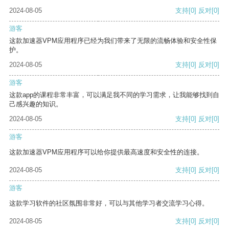
2024-08-05
支持
[0]
反对
[0]
游客
这款加速器VPM应用程序已经为我们带来了无限的流畅体验和安全性保
护。
2024-08-05
支持
[0]
反对
[0]
游客
这款app的课程非常丰富，可以满足我不同的学习需求，让我能够找到自
己感兴趣的知识。
2024-08-05
支持
[0]
反对
[0]
游客
这款加速器VPM应用程序可以给你提供最高速度和安全性的连接。
2024-08-05
支持
[0]
反对
[0]
游客
这款学习软件的社区氛围非常好，可以与其他学习者交流学习心得。
2024-08-05
支持
[0]
反对
[0]