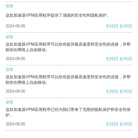
游客
这款加速器VPM应用程序提供了顶级的安全性和隐私保护。
2024-08-05
支持
[0]
反对
[0]
游客
这款加速器VPM应用程序可以给你提供最高速度和安全性的连接，并帮
助你在网络上自由移动。
2024-08-05
支持
[0]
反对
[0]
游客
这款加速器VPM应用程序可以给你提供最高速度和安全性的连接，并帮
助你在网络上自由移动。
2024-08-05
支持
[0]
反对
[0]
游客
这款加速器VPM应用程序已经为我们带来了无限的隐私保护和安全性保
护。
2024-08-05
支持
[0]
反对
[0]