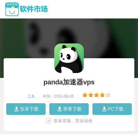
panda加速器vps
工具
|
时间：2024-08-05
|
安卓下载
苹果下载
PC下载
安卓市场，安全绿色