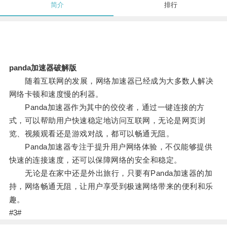
简介
排行
panda加速器破解版
随着互联网的发展，网络加速器已经成为大多数人解决
网络卡顿和速度慢的利器。
Panda加速器作为其中的佼佼者，通过一键连接的方
式，可以帮助用户快速稳定地访问互联网，无论是网页浏
览、视频观看还是游戏对战，都可以畅通无阻。
Panda加速器专注于提升用户网络体验，不仅能够提供
快速的连接速度，还可以保障网络的安全和稳定。
无论是在家中还是外出旅行，只要有Panda加速器的加
持，网络畅通无阻，让用户享受到极速网络带来的便利和乐
趣。
#3#