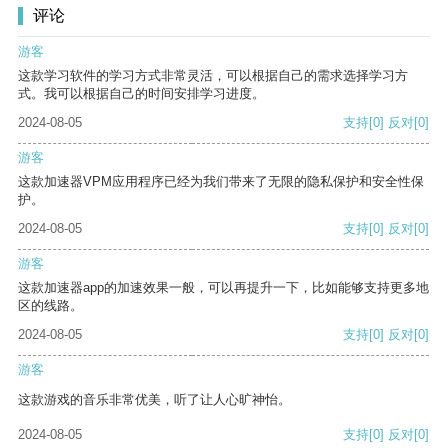
评论
游客
这款学习软件的学习方式非常灵活，可以根据自己的需求选择学习方
式。我可以根据自己的时间安排学习进度。
2024-08-05
支持
[0]
反对
[0]
游客
这款加速器VPM应用程序已经为我们带来了无限的隐私保护和安全性保
护。
2024-08-05
支持
[0]
反对
[0]
游客
这款加速器app的加速效果一般，可以再提升一下，比如能够支持更多地
区的线路。
2024-08-05
支持
[0]
反对
[0]
游客
这款游戏的音乐非常优美，听了让人心旷神怡。
2024-08-05
支持
[0]
反对
[0]