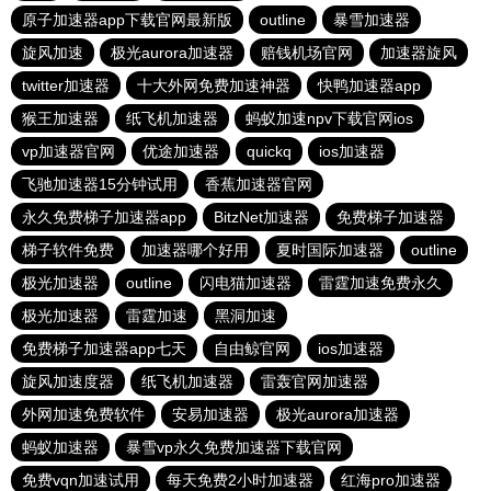
原子加速器app下载官网最新版
outline
暴雪加速器
旋风加速
极光aurora加速器
赔钱机场官网
加速器旋风
twitter加速器
十大外网免费加速神器
快鸭加速器app
猴王加速器
纸飞机加速器
蚂蚁加速npv下载官网ios
vp加速器官网
优途加速器
quickq
ios加速器
飞驰加速器15分钟试用
香蕉加速器官网
永久免费梯子加速器app
BitzNet加速器
免费梯子加速器
梯子软件免费
加速器哪个好用
夏时国际加速器
outline
极光加速器
outline
闪电猫加速器
雷霆加速免费永久
极光加速器
雷霆加速
黑洞加速
免费梯子加速器app七天
自由鲸官网
ios加速器
旋风加速度器
纸飞机加速器
雷轰官网加速器
外网加速免费软件
安易加速器
极光aurora加速器
蚂蚁加速器
暴雪vp永久免费加速器下载官网
免费vqn加速试用
每天免费2小时加速器
红海pro加速器