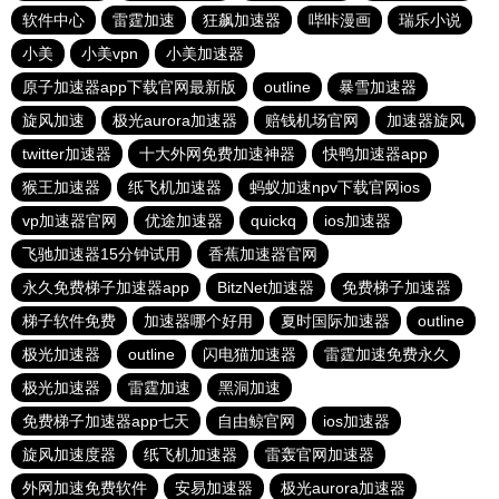
软件中心
雷霆加速
狂飙加速器
哔咔漫画
瑞乐小说
小美
小美vpn
小美加速器
原子加速器app下载官网最新版
outline
暴雪加速器
旋风加速
极光aurora加速器
赔钱机场官网
加速器旋风
twitter加速器
十大外网免费加速神器
快鸭加速器app
猴王加速器
纸飞机加速器
蚂蚁加速npv下载官网ios
vp加速器官网
优途加速器
quickq
ios加速器
飞驰加速器15分钟试用
香蕉加速器官网
永久免费梯子加速器app
BitzNet加速器
免费梯子加速器
梯子软件免费
加速器哪个好用
夏时国际加速器
outline
极光加速器
outline
闪电猫加速器
雷霆加速免费永久
极光加速器
雷霆加速
黑洞加速
免费梯子加速器app七天
自由鲸官网
ios加速器
旋风加速度器
纸飞机加速器
雷轰官网加速器
外网加速免费软件
安易加速器
极光aurora加速器