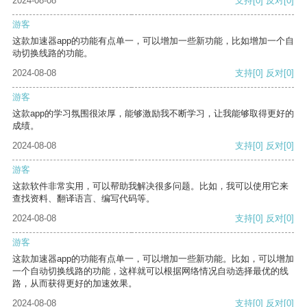
2024-08-08
支持
[0]
反对
[0]
游客
这款加速器app的功能有点单一，可以增加一些新功能，比如增加一个自
动切换线路的功能。
2024-08-08
支持
[0]
反对
[0]
游客
这款app的学习氛围很浓厚，能够激励我不断学习，让我能够取得更好的
成绩。
2024-08-08
支持
[0]
反对
[0]
游客
这款软件非常实用，可以帮助我解决很多问题。比如，我可以使用它来
查找资料、翻译语言、编写代码等。
2024-08-08
支持
[0]
反对
[0]
游客
这款加速器app的功能有点单一，可以增加一些新功能。比如，可以增加
一个自动切换线路的功能，这样就可以根据网络情况自动选择最优的线
路，从而获得更好的加速效果。
2024-08-08
支持
[0]
反对
[0]