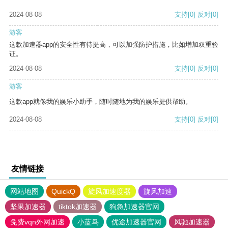
2024-08-08
支持
[0]
反对
[0]
游客
这款加速器app的安全性有待提高，可以加强防护措施，比如增加双重验
证。
2024-08-08
支持
[0]
反对
[0]
游客
这款app就像我的娱乐小助手，随时随地为我的娱乐提供帮助。
2024-08-08
支持
[0]
反对
[0]
友情链接
网站地图
QuickQ
旋风加速度器
旋风加速
坚果加速器
tiktok加速器
狗急加速器官网
免费vqn外网加速
小蓝鸟
优途加速器官网
风驰加速器