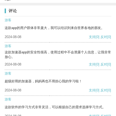
评论
游客
这款app的用户群体非常庞大，我可以结识到来自世界各地的朋友。
2024-08-08
支持
[0]
反对
[0]
游客
这款加速器app的安全性很高，使用过程中不会泄露个人信息，让我非常
放心。
2024-08-08
支持
[0]
反对
[0]
游客
超级好用的加速器，妈妈再也不用担心我的学习啦！
2024-08-08
支持
[0]
反对
[0]
游客
这款软件的学习方式非常灵活，可以根据自己的需求选择学习方式。