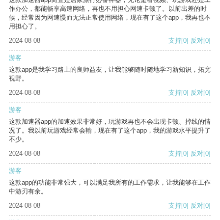
作办公，都能畅享高速网络，再也不用担心网速卡顿了。以前出差的时
候，经常因为网速慢而无法正常使用网络，现在有了这个app，我再也不
用担心了。
2024-08-08
支持
[0]
反对
[0]
游客
这款app是我学习路上的良师益友，让我能够随时随地学习新知识，拓宽
视野。
2024-08-08
支持
[0]
反对
[0]
游客
这款加速器app的加速效果非常好，玩游戏再也不会出现卡顿、掉线的情
况了。我以前玩游戏经常会输，现在有了这个app，我的游戏水平提升了
不少。
2024-08-08
支持
[0]
反对
[0]
游客
这款app的功能非常强大，可以满足我所有的工作需求，让我能够在工作
中游刃有余。
2024-08-08
支持
[0]
反对
[0]