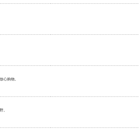
够放心购物。
野。