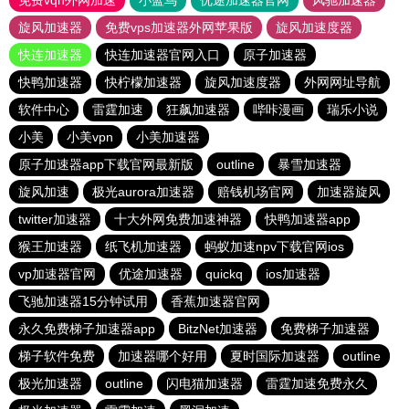
免费vqn外网加速
小蓝鸟
优途加速器官网
风驰加速器
旋风加速器
免费vps加速器外网苹果版
旋风加速度器
快连加速器
快连加速器官网入口
原子加速器
快鸭加速器
快柠檬加速器
旋风加速度器
外网网址导航
软件中心
雷霆加速
狂飙加速器
哔咔漫画
瑞乐小说
小美
小美vpn
小美加速器
原子加速器app下载官网最新版
outline
暴雪加速器
旋风加速
极光aurora加速器
赔钱机场官网
加速器旋风
twitter加速器
十大外网免费加速神器
快鸭加速器app
猴王加速器
纸飞机加速器
蚂蚁加速npv下载官网ios
vp加速器官网
优途加速器
quickq
ios加速器
飞驰加速器15分钟试用
香蕉加速器官网
永久免费梯子加速器app
BitzNet加速器
免费梯子加速器
梯子软件免费
加速器哪个好用
夏时国际加速器
outline
极光加速器
outline
闪电猫加速器
雷霆加速免费永久