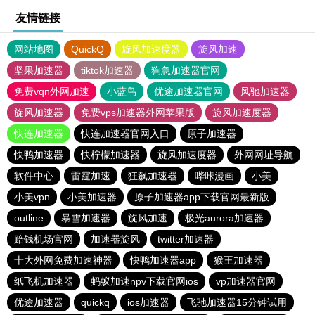
友情链接
网站地图
QuickQ
旋风加速度器
旋风加速
坚果加速器
tiktok加速器
狗急加速器官网
免费vqn外网加速
小蓝鸟
优途加速器官网
风驰加速器
旋风加速器
免费vps加速器外网苹果版
旋风加速度器
快连加速器
快连加速器官网入口
原子加速器
快鸭加速器
快柠檬加速器
旋风加速度器
外网网址导航
软件中心
雷霆加速
狂飙加速器
哔咔漫画
小美
小美vpn
小美加速器
原子加速器app下载官网最新版
outline
暴雪加速器
旋风加速
极光aurora加速器
赔钱机场官网
加速器旋风
twitter加速器
十大外网免费加速神器
快鸭加速器app
猴王加速器
纸飞机加速器
蚂蚁加速npv下载官网ios
vp加速器官网
优途加速器
quickq
ios加速器
飞驰加速器15分钟试用