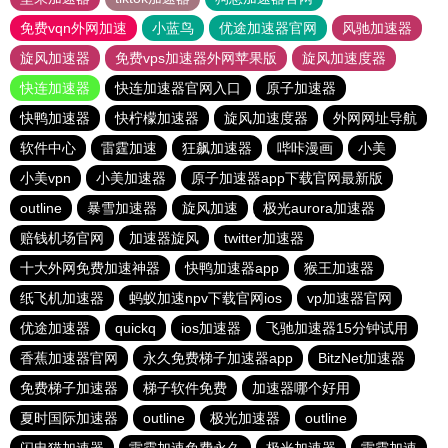
免费vqn外网加速
小蓝鸟
优途加速器官网
风驰加速器
旋风加速器
免费vps加速器外网苹果版
旋风加速度器
快连加速器
快连加速器官网入口
原子加速器
快鸭加速器
快柠檬加速器
旋风加速度器
外网网址导航
软件中心
雷霆加速
狂飙加速器
哔咔漫画
小美
小美vpn
小美加速器
原子加速器app下载官网最新版
outline
暴雪加速器
旋风加速
极光aurora加速器
赔钱机场官网
加速器旋风
twitter加速器
十大外网免费加速神器
快鸭加速器app
猴王加速器
纸飞机加速器
蚂蚁加速npv下载官网ios
vp加速器官网
优途加速器
quickq
ios加速器
飞驰加速器15分钟试用
香蕉加速器官网
永久免费梯子加速器app
BitzNet加速器
免费梯子加速器
梯子软件免费
加速器哪个好用
夏时国际加速器
outline
极光加速器
outline