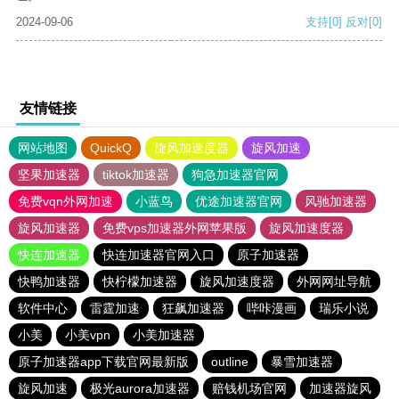
2024-09-06
支持
[0]
反对
[0]
友情链接
网站地图
QuickQ
旋风加速度器
旋风加速
坚果加速器
tiktok加速器
狗急加速器官网
免费vqn外网加速
小蓝鸟
优途加速器官网
风驰加速器
旋风加速器
免费vps加速器外网苹果版
旋风加速度器
快连加速器
快连加速器官网入口
原子加速器
快鸭加速器
快柠檬加速器
旋风加速度器
外网网址导航
软件中心
雷霆加速
狂飙加速器
哔咔漫画
瑞乐小说
小美
小美vpn
小美加速器
原子加速器app下载官网最新版
outline
暴雪加速器
旋风加速
极光aurora加速器
赔钱机场官网
加速器旋风