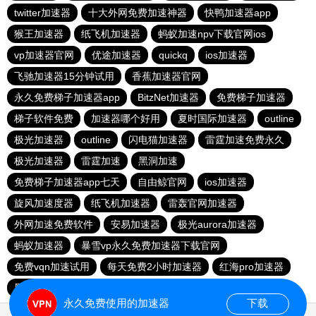
twitter加速器
十大外网免费加速神器
快鸭加速器app
猴王加速器
纸飞机加速器
蚂蚁加速npv下载官网ios
vp加速器官网
优途加速器
quickq
ios加速器
飞驰加速器15分钟试用
香蕉加速器官网
永久免费梯子加速器app
BitzNet加速器
免费梯子加速器
梯子软件免费
加速器哪个好用
夏时国际加速器
outline
极光加速器
outline
闪电猫加速器
雷霆加速免费永久
极光加速器
雷霆加速
黑洞加速
免费梯子加速器app七天
自由鲸官网
ios加速器
旋风加速度器
纸飞机加速器
雷轰官网加速器
外网加速免费软件
安易加速器
极光aurora加速器
蚂蚁加速器
暴雪vp永久免费加速器下载官网
免费vqn加速试用
每天免费2小时加速器
红海pro加速器
黑洞官网
永久免费使用的加速器
下载