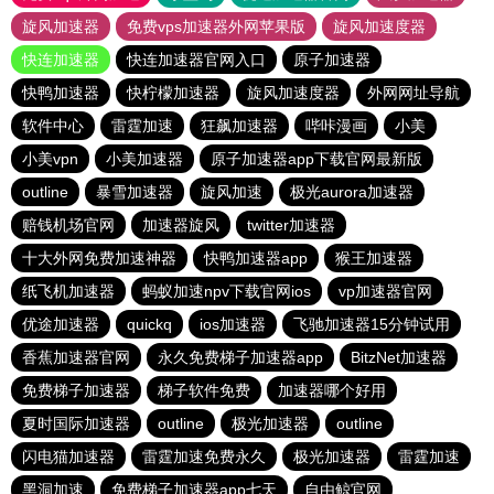
旋风加速器
免费vps加速器外网苹果版
旋风加速度器
快连加速器
快连加速器官网入口
原子加速器
快鸭加速器
快柠檬加速器
旋风加速度器
外网网址导航
软件中心
雷霆加速
狂飙加速器
哔咔漫画
小美
小美vpn
小美加速器
原子加速器app下载官网最新版
outline
暴雪加速器
旋风加速
极光aurora加速器
赔钱机场官网
加速器旋风
twitter加速器
十大外网免费加速神器
快鸭加速器app
猴王加速器
纸飞机加速器
蚂蚁加速npv下载官网ios
vp加速器官网
优途加速器
quickq
ios加速器
飞驰加速器15分钟试用
香蕉加速器官网
永久免费梯子加速器app
BitzNet加速器
免费梯子加速器
梯子软件免费
加速器哪个好用
夏时国际加速器
outline
极光加速器
outline
闪电猫加速器
雷霆加速免费永久
极光加速器
雷霆加速
黑洞加速
免费梯子加速器app七天
自由鲸官网