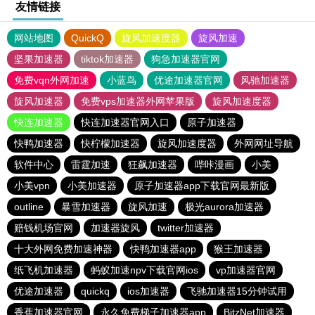
友情链接
网站地图
QuickQ
旋风加速度器
旋风加速
坚果加速器
tiktok加速器
狗急加速器官网
免费vqn外网加速
小蓝鸟
优途加速器官网
风驰加速器
旋风加速器
免费vps加速器外网苹果版
旋风加速度器
快连加速器
快连加速器官网入口
原子加速器
快鸭加速器
快柠檬加速器
旋风加速度器
外网网址导航
软件中心
雷霆加速
狂飙加速器
哔咔漫画
小美
小美vpn
小美加速器
原子加速器app下载官网最新版
outline
暴雪加速器
旋风加速
极光aurora加速器
赔钱机场官网
加速器旋风
twitter加速器
十大外网免费加速神器
快鸭加速器app
猴王加速器
纸飞机加速器
蚂蚁加速npv下载官网ios
vp加速器官网
优途加速器
quickq
ios加速器
飞驰加速器15分钟试用
香蕉加速器官网
永久免费梯子加速器app
BitzNet加速器