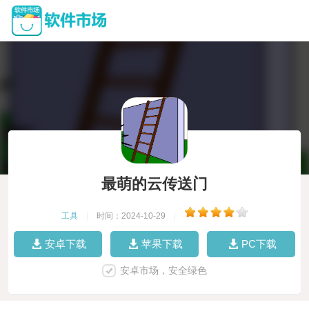
最萌的云传送门
工具
|
时间：2024-10-29
|
安卓下载
苹果下载
PC下载
安卓市场，安全绿色