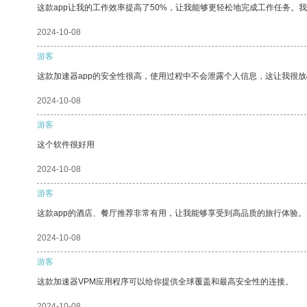
这款app让我的工作效率提高了50%，让我能够更轻松地完成工作任务。
2024-10-08
游客
这款加速器app的安全性很高，使用过程中不会泄露个人信息，这让我很
2024-10-08
游客
这个软件很好用
2024-10-08
游客
这款app的酒店、餐厅推荐非常有用，让我能够享受到高品质的旅行体验。
2024-10-08
游客
这款加速器VPM应用程序可以给你提供全球覆盖和最高安全性的连接。
2024-10-08