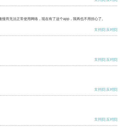
速慢而无法正常使用网络，现在有了这个app，我再也不用担心了。
支持
[0]
反对
[0]
支持
[0]
反对
[0]
支持
[0]
反对
[0]
支持
[0]
反对
[0]