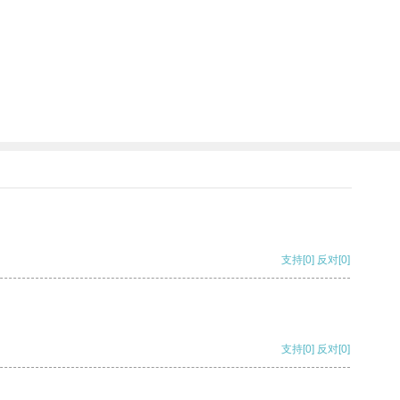
支持
[0]
反对
[0]
支持
[0]
反对
[0]