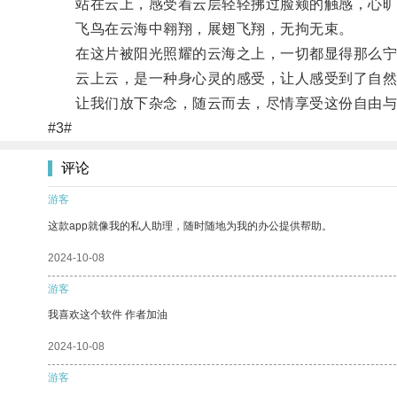
站在云上，感受着云层轻轻拂过脸颊的触感，心旷
飞鸟在云海中翱翔，展翅飞翔，无拘无束。
在这片被阳光照耀的云海之上，一切都显得那么宁
云上云，是一种身心灵的感受，让人感受到了自然
让我们放下杂念，随云而去，尽情享受这份自由与
#3#
评论
游客
这款app就像我的私人助理，随时随地为我的办公提供帮助。
2024-10-08
游客
我喜欢这个软件 作者加油
2024-10-08
游客