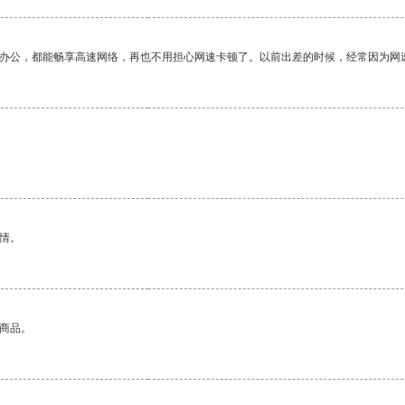
作办公，都能畅享高速网络，再也不用担心网速卡顿了。以前出差的时候，经常因为网
情。
的商品。