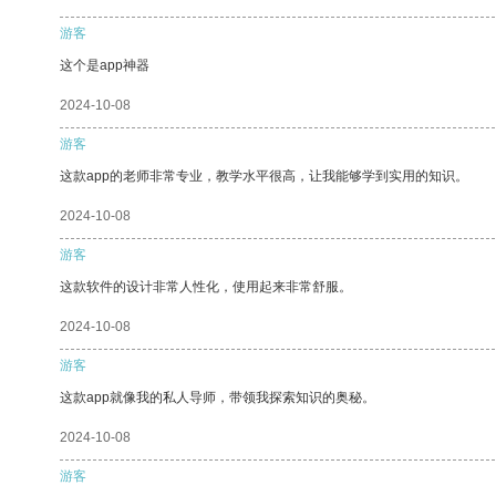
游客
这个是app神器
2024-10-08
游客
这款app的老师非常专业，教学水平很高，让我能够学到实用的知识。
2024-10-08
游客
这款软件的设计非常人性化，使用起来非常舒服。
2024-10-08
游客
这款app就像我的私人导师，带领我探索知识的奥秘。
2024-10-08
游客