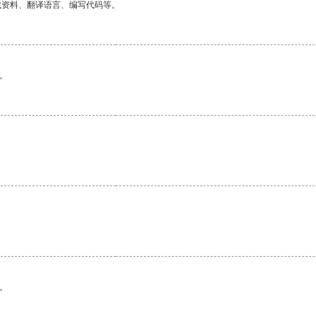
找资料、翻译语言、编写代码等。
。
。
。