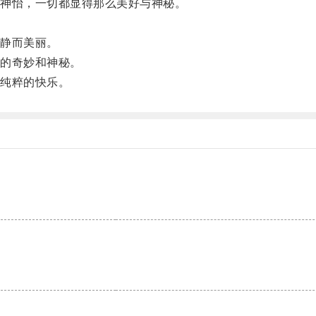
神怡，一切都显得那么美好与神秘。
静而美丽。
的奇妙和神秘。
纯粹的快乐。