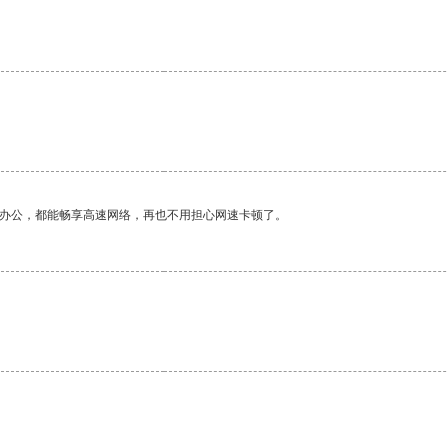
作办公，都能畅享高速网络，再也不用担心网速卡顿了。