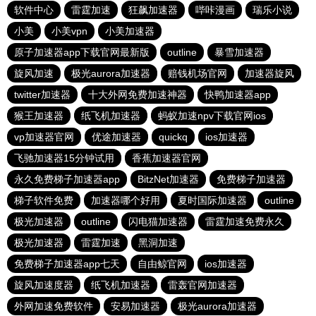
软件中心
雷霆加速
狂飙加速器
哔咔漫画
瑞乐小说
小美
小美vpn
小美加速器
原子加速器app下载官网最新版
outline
暴雪加速器
旋风加速
极光aurora加速器
赔钱机场官网
加速器旋风
twitter加速器
十大外网免费加速神器
快鸭加速器app
猴王加速器
纸飞机加速器
蚂蚁加速npv下载官网ios
vp加速器官网
优途加速器
quickq
ios加速器
飞驰加速器15分钟试用
香蕉加速器官网
永久免费梯子加速器app
BitzNet加速器
免费梯子加速器
梯子软件免费
加速器哪个好用
夏时国际加速器
outline
极光加速器
outline
闪电猫加速器
雷霆加速免费永久
极光加速器
雷霆加速
黑洞加速
免费梯子加速器app七天
自由鲸官网
ios加速器
旋风加速度器
纸飞机加速器
雷轰官网加速器
外网加速免费软件
安易加速器
极光aurora加速器