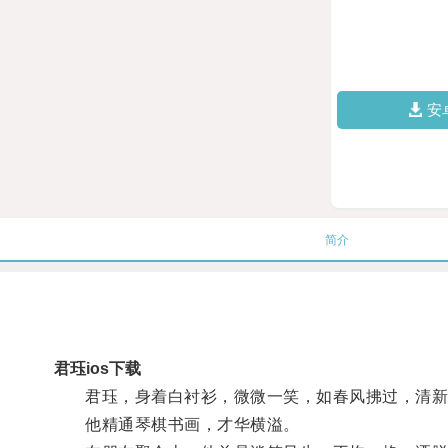
安
简介
君珏ios下载
君珏，身着白衬衫，微微一笑，如春风拂过，清新
他精通琴棋书画，才华横溢。