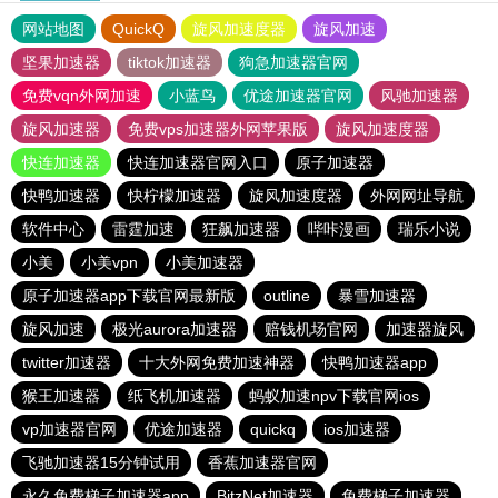
网站地图
QuickQ
旋风加速度器
旋风加速
坚果加速器
tiktok加速器
狗急加速器官网
免费vqn外网加速
小蓝鸟
优途加速器官网
风驰加速器
旋风加速器
免费vps加速器外网苹果版
旋风加速度器
快连加速器
快连加速器官网入口
原子加速器
快鸭加速器
快柠檬加速器
旋风加速度器
外网网址导航
软件中心
雷霆加速
狂飙加速器
哔咔漫画
瑞乐小说
小美
小美vpn
小美加速器
原子加速器app下载官网最新版
outline
暴雪加速器
旋风加速
极光aurora加速器
赔钱机场官网
加速器旋风
twitter加速器
十大外网免费加速神器
快鸭加速器app
猴王加速器
纸飞机加速器
蚂蚁加速npv下载官网ios
vp加速器官网
优途加速器
quickq
ios加速器
飞驰加速器15分钟试用
香蕉加速器官网
永久免费梯子加速器app
BitzNet加速器
免费梯子加速器