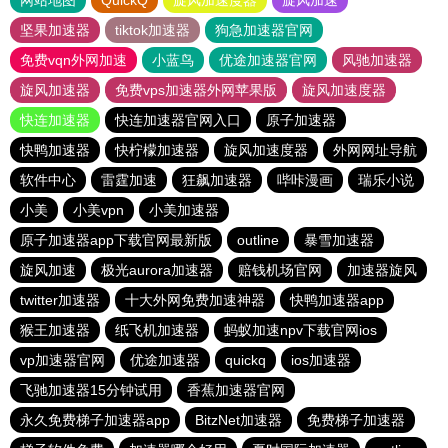
网站地图
QuickQ
旋风加速度器
旋风加速
坚果加速器
tiktok加速器
狗急加速器官网
免费vqn外网加速
小蓝鸟
优途加速器官网
风驰加速器
旋风加速器
免费vps加速器外网苹果版
旋风加速度器
快连加速器
快连加速器官网入口
原子加速器
快鸭加速器
快柠檬加速器
旋风加速度器
外网网址导航
软件中心
雷霆加速
狂飙加速器
哔咔漫画
瑞乐小说
小美
小美vpn
小美加速器
原子加速器app下载官网最新版
outline
暴雪加速器
旋风加速
极光aurora加速器
赔钱机场官网
加速器旋风
twitter加速器
十大外网免费加速神器
快鸭加速器app
猴王加速器
纸飞机加速器
蚂蚁加速npv下载官网ios
vp加速器官网
优途加速器
quickq
ios加速器
飞驰加速器15分钟试用
香蕉加速器官网
永久免费梯子加速器app
BitzNet加速器
免费梯子加速器