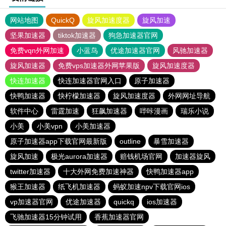
网站地图
QuickQ
旋风加速度器
旋风加速
坚果加速器
tiktok加速器
狗急加速器官网
免费vqn外网加速
小蓝鸟
优途加速器官网
风驰加速器
旋风加速器
免费vps加速器外网苹果版
旋风加速度器
快连加速器
快连加速器官网入口
原子加速器
快鸭加速器
快柠檬加速器
旋风加速度器
外网网址导航
软件中心
雷霆加速
狂飙加速器
哔咔漫画
瑞乐小说
小美
小美vpn
小美加速器
原子加速器app下载官网最新版
outline
暴雪加速器
旋风加速
极光aurora加速器
赔钱机场官网
加速器旋风
twitter加速器
十大外网免费加速神器
快鸭加速器app
猴王加速器
纸飞机加速器
蚂蚁加速npv下载官网ios
vp加速器官网
优途加速器
quickq
ios加速器
飞驰加速器15分钟试用
香蕉加速器官网