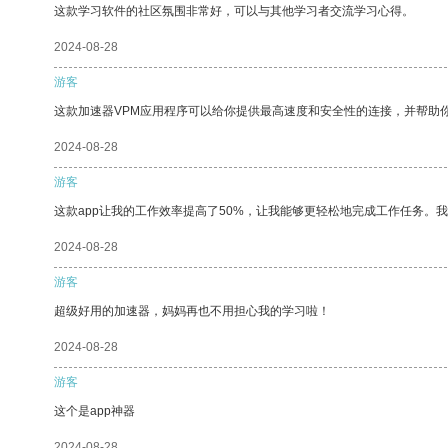
这款学习软件的社区氛围非常好，可以与其他学习者交流学习心得。
2024-08-28
游客
这款加速器VPM应用程序可以给你提供最高速度和安全性的连接，并帮助
2024-08-28
游客
这款app让我的工作效率提高了50%，让我能够更轻松地完成工作任务。
2024-08-28
游客
超级好用的加速器，妈妈再也不用担心我的学习啦！
2024-08-28
游客
这个是app神器
2024-08-28