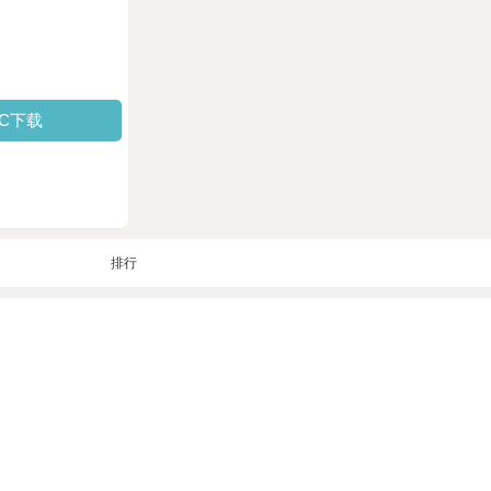
PC下载
排行