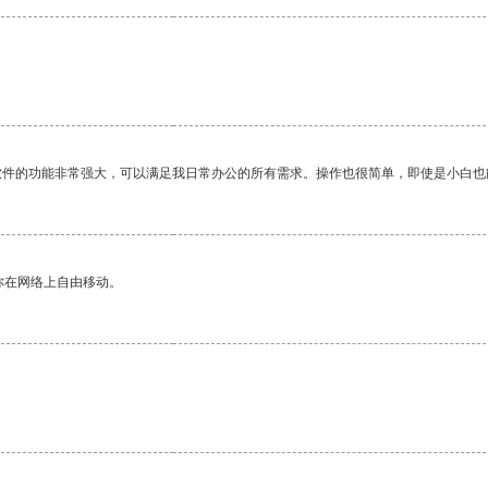
软件的功能非常强大，可以满足我日常办公的所有需求。操作也很简单，即使是小白也
你在网络上自由移动。
。