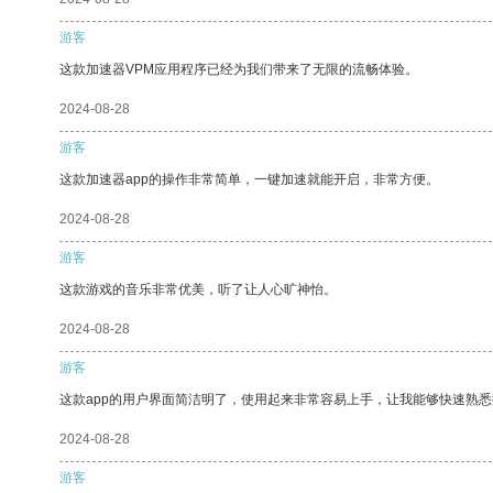
游客
这款加速器VPM应用程序已经为我们带来了无限的流畅体验。
2024-08-28
游客
这款加速器app的操作非常简单，一键加速就能开启，非常方便。
2024-08-28
游客
这款游戏的音乐非常优美，听了让人心旷神怡。
2024-08-28
游客
这款app的用户界面简洁明了，使用起来非常容易上手，让我能够快速熟悉
2024-08-28
游客