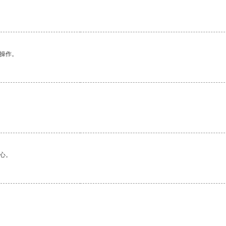
悉操作。
心。