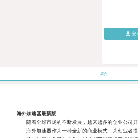
安
简介
海外加速器最新版
随着全球市场的不断发展，越来越多的创业公司开
海外加速器作为一种全新的商业模式，为创业者提