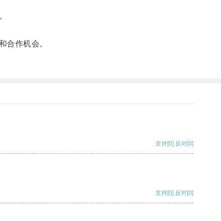
。
和合作机会。
支持
[0]
反对
[0]
支持
[0]
反对
[0]