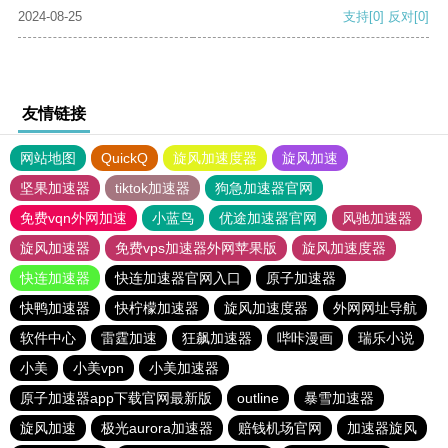
2024-08-25
支持
[0]
反对
[0]
友情链接
网站地图
QuickQ
旋风加速度器
旋风加速
坚果加速器
tiktok加速器
狗急加速器官网
免费vqn外网加速
小蓝鸟
优途加速器官网
风驰加速器
旋风加速器
免费vps加速器外网苹果版
旋风加速度器
快连加速器
快连加速器官网入口
原子加速器
快鸭加速器
快柠檬加速器
旋风加速度器
外网网址导航
软件中心
雷霆加速
狂飙加速器
哔咔漫画
瑞乐小说
小美
小美vpn
小美加速器
原子加速器app下载官网最新版
outline
暴雪加速器
旋风加速
极光aurora加速器
赔钱机场官网
加速器旋风