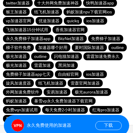
twitter加速器
十大外网免费加速神器
快鸭加速器app
猴王加速器
纸飞机加速器
蚂蚁加速npv下载官网ios
vp加速器官网
优途加速器
quickq
ios加速器
飞驰加速器15分钟试用
香蕉加速器官网
永久免费梯子加速器app
BitzNet加速器
免费梯子加速器
梯子软件免费
加速器哪个好用
夏时国际加速器
outline
极光加速器
outline
闪电猫加速器
雷霆加速免费永久
极光加速器
雷霆加速
黑洞加速
免费梯子加速器app七天
自由鲸官网
ios加速器
旋风加速度器
纸飞机加速器
雷轰官网加速器
外网加速免费软件
安易加速器
极光aurora加速器
蚂蚁加速器
暴雪vp永久免费加速器下载官网
免费vqn加速试用
每天免费2小时加速器
红海pro加速器
黑洞官网
永久免费使用的加速器
下载