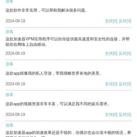
游客
这款软件非常实用，可以帮助我解决很多问题。
2024-08-19
支持
[0]
反对
[0]
游客
这款加速器VPM应用程序可以给你提供最高速度和安全性的连接，并帮
助你在网络上自由移动。
2024-08-19
支持
[0]
反对
[0]
游客
这款app就像我的私人导游，带我领略世界各地的美景。
2024-08-19
支持
[0]
反对
[0]
游客
这款app的视频资源非常丰富，可以满足我不同的娱乐需求。
2024-08-19
支持
[0]
反对
[0]
游客
这款加速器app的加速效果还是不错的，但偶尔也会出现卡顿的情况，希