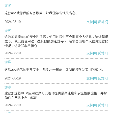
游客
这款app就像我的财务顾问，让我能够省钱又省心。
2024-08-19
支持
[0]
反对
[0]
游客
这款加速器app的安全性很高，使用过程中不会泄露个人信息，这让我很
放心。我以前使用过一些其他的加速器app，经常会出现个人信息泄露的
情况，这让我非常担心。
2024-08-19
支持
[0]
反对
[0]
游客
这款app的老师非常专业，教学水平很高，让我能够学到实用的知识。
2024-08-19
支持
[0]
反对
[0]
游客
这款加速器VPM应用程序可以给你提供最高速度和安全性的连接，并帮
助你在网络上自由移动。
2024-08-19
支持
[0]
反对
[0]