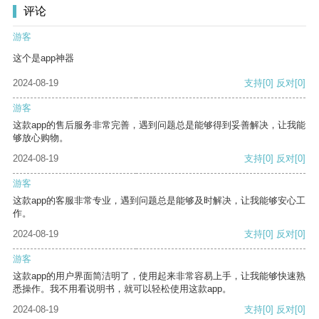
评论
游客
这个是app神器
2024-08-19
支持
[0]
反对
[0]
游客
这款app的售后服务非常完善，遇到问题总是能够得到妥善解决，让我能
够放心购物。
2024-08-19
支持
[0]
反对
[0]
游客
这款app的客服非常专业，遇到问题总是能够及时解决，让我能够安心工
作。
2024-08-19
支持
[0]
反对
[0]
游客
这款app的用户界面简洁明了，使用起来非常容易上手，让我能够快速熟
悉操作。我不用看说明书，就可以轻松使用这款app。
2024-08-19
支持
[0]
反对
[0]