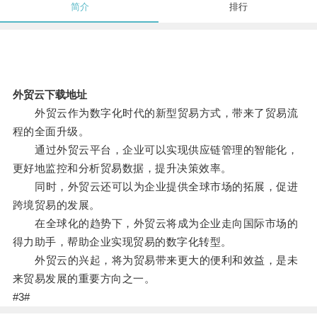
简介
排行
外贸云下载地址
外贸云作为数字化时代的新型贸易方式，带来了贸易流
程的全面升级。
通过外贸云平台，企业可以实现供应链管理的智能化，
更好地监控和分析贸易数据，提升决策效率。
同时，外贸云还可以为企业提供全球市场的拓展，促进
跨境贸易的发展。
在全球化的趋势下，外贸云将成为企业走向国际市场的
得力助手，帮助企业实现贸易的数字化转型。
外贸云的兴起，将为贸易带来更大的便利和效益，是未
来贸易发展的重要方向之一。
#3#