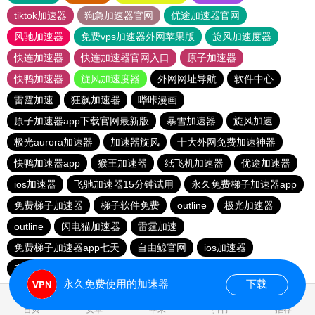
tiktok加速器
狗急加速器官网
优途加速器官网
风驰加速器
免费vps加速器外网苹果版
旋风加速度器
快连加速器
快连加速器官网入口
原子加速器
快鸭加速器
旋风加速度器
外网网址导航
软件中心
雷霆加速
狂飙加速器
哔咔漫画
原子加速器app下载官网最新版
暴雪加速器
旋风加速
极光aurora加速器
加速器旋风
十大外网免费加速神器
快鸭加速器app
猴王加速器
纸飞机加速器
优途加速器
ios加速器
飞驰加速器15分钟试用
永久免费梯子加速器app
免费梯子加速器
梯子软件免费
outline
极光加速器
outline
闪电猫加速器
雷霆加速
免费梯子加速器app七天
自由鲸官网
ios加速器
安易加速器
每天免费2小时加速器
红海pro加速器
永久免费使用的加速器
下载
0.840186s
首页
安卓
苹果
排行
推荐