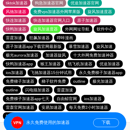
tiktok加速器
狗急加速器官网
优途加速器官网
风驰加速器
免费vps加速器外网苹果版
旋风加速度器
快连加速器
快连加速器官网入口
原子加速器
快鸭加速器
旋风加速度器
外网网址导航
软件中心
雷霆加速
狂飙加速器
哔咔漫画
原子加速器app下载官网最新版
暴雪加速器
旋风加速
极光aurora加速器
加速器旋风
十大外网免费加速神器
快鸭加速器app
猴王加速器
纸飞机加速器
优途加速器
ios加速器
飞驰加速器15分钟试用
永久免费梯子加速器app
免费梯子加速器
梯子软件免费
outline
极光加速器
outline
闪电猫加速器
雷霆加速
免费梯子加速器app七天
自由鲸官网
ios加速器
雷轰官网加速器
安易加速器
每天免费2小时加速器
红海pro加速器
永久免费使用的加速器
下载