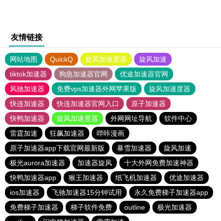
友情链接
网站地图
QuickQ
旋风加速度器
旋风加速
tiktok加速器
狗急加速器官网
优途加速器官网
风驰加速器
免费vps加速器外网苹果版
旋风加速度器
快连加速器
快连加速器官网入口
原子加速器
快鸭加速器
旋风加速度器
外网网址导航
软件中心
雷霆加速
狂飙加速器
哔咔漫画
原子加速器app下载官网最新版
暴雪加速器
旋风加速
极光aurora加速器
加速器旋风
十大外网免费加速神器
快鸭加速器app
猴王加速器
纸飞机加速器
优途加速器
ios加速器
飞驰加速器15分钟试用
永久免费梯子加速器app
免费梯子加速器
梯子软件免费
outline
极光加速器