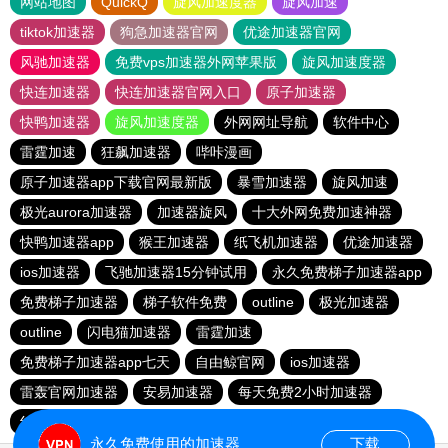
网站地图
QuickQ
旋风加速度器
旋风加速
tiktok加速器
狗急加速器官网
优途加速器官网
风驰加速器
免费vps加速器外网苹果版
旋风加速度器
快连加速器
快连加速器官网入口
原子加速器
快鸭加速器
旋风加速度器
外网网址导航
软件中心
雷霆加速
狂飙加速器
哔咔漫画
原子加速器app下载官网最新版
暴雪加速器
旋风加速
极光aurora加速器
加速器旋风
十大外网免费加速神器
快鸭加速器app
猴王加速器
纸飞机加速器
优途加速器
ios加速器
飞驰加速器15分钟试用
永久免费梯子加速器app
免费梯子加速器
梯子软件免费
outline
极光加速器
outline
闪电猫加速器
雷霆加速
免费梯子加速器app七天
自由鲸官网
ios加速器
雷轰官网加速器
安易加速器
每天免费2小时加速器
红海pro加速器
永久免费使用的加速器
下载