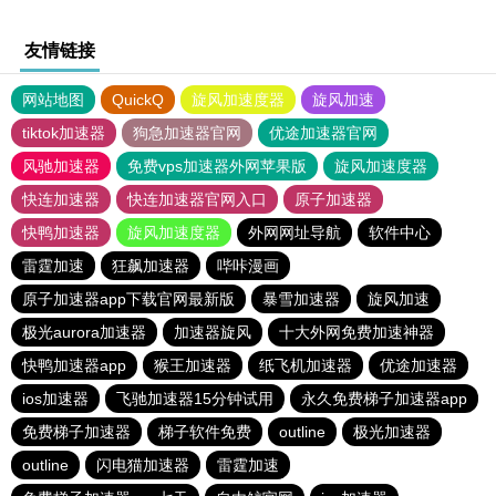
友情链接
网站地图
QuickQ
旋风加速度器
旋风加速
tiktok加速器
狗急加速器官网
优途加速器官网
风驰加速器
免费vps加速器外网苹果版
旋风加速度器
快连加速器
快连加速器官网入口
原子加速器
快鸭加速器
旋风加速度器
外网网址导航
软件中心
雷霆加速
狂飙加速器
哔咔漫画
原子加速器app下载官网最新版
暴雪加速器
旋风加速
极光aurora加速器
加速器旋风
十大外网免费加速神器
快鸭加速器app
猴王加速器
纸飞机加速器
优途加速器
ios加速器
飞驰加速器15分钟试用
永久免费梯子加速器app
免费梯子加速器
梯子软件免费
outline
极光加速器
outline
闪电猫加速器
雷霆加速