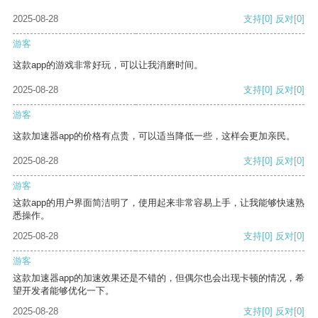
2025-08-28
支持
[0]
反对
[0]
游客
这款app的游戏非常好玩，可以让我消磨时间。
2025-08-28
支持
[0]
反对
[0]
游客
这款加速器app的价格有点贵，可以适当降低一些，这样会更加亲民。
2025-08-28
支持
[0]
反对
[0]
游客
这款app的用户界面简洁明了，使用起来非常容易上手，让我能够快速熟
悉操作。
2025-08-28
支持
[0]
反对
[0]
游客
这款加速器app的加速效果还是不错的，但偶尔也会出现卡顿的情况，希
望开发者能够优化一下。
2025-08-28
支持
[0]
反对
[0]