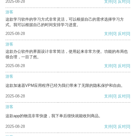
2025-08-28
支持
[0]
反对
[0]
游客
这款学习软件的学习方式非常灵活，可以根据自己的需求选择学习方
式。我可以根据自己的时间安排学习进度。
2025-08-28
支持
[0]
反对
[0]
游客
这款办公软件的界面设计非常简洁，使用起来非常方便。功能的布局也
很合理，一目了然。
2025-08-28
支持
[0]
反对
[0]
游客
这款加速器VPM应用程序已经为我们带来了无限的隐私保护和自由。
2025-08-28
支持
[0]
反对
[0]
游客
这款app的物流非常快捷，我下单后很快就能收到商品。
2025-08-28
支持
[0]
反对
[0]