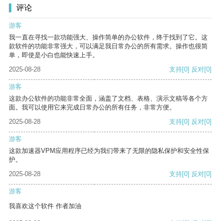
评论
游客
我一直在寻找一款功能强大、操作简单的办公软件，终于找到了它。这
款软件的功能非常强大，可以满足我日常办公的所有需求。操作也很简
单，即使是小白也能快速上手。
2025-08-28
支持
[0]
反对
[0]
游客
这款办公软件的功能非常全面，涵盖了文档、表格、演示文稿等各个方
面。我可以使用它来完成日常办公的所有任务，非常方便。
2025-08-28
支持
[0]
反对
[0]
游客
这款加速器VPM应用程序已经为我们带来了无限的隐私保护和安全性保
护。
2025-08-28
支持
[0]
反对
[0]
游客
我喜欢这个软件 作者加油