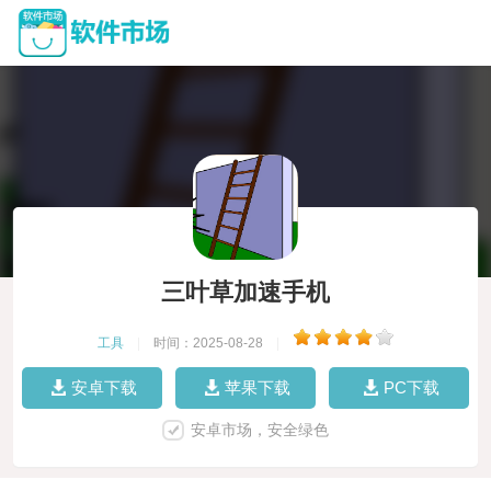
三叶草加速手机
工具
|
时间：2025-08-28
|
安卓下载
苹果下载
PC下载
安卓市场，安全绿色