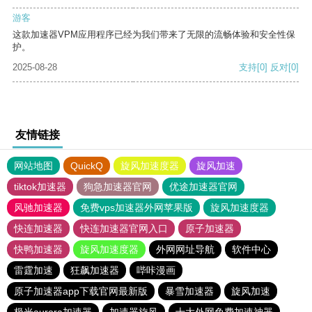
游客
这款加速器VPM应用程序已经为我们带来了无限的流畅体验和安全性保
护。
2025-08-28
支持
[0]
反对
[0]
友情链接
网站地图
QuickQ
旋风加速度器
旋风加速
tiktok加速器
狗急加速器官网
优途加速器官网
风驰加速器
免费vps加速器外网苹果版
旋风加速度器
快连加速器
快连加速器官网入口
原子加速器
快鸭加速器
旋风加速度器
外网网址导航
软件中心
雷霆加速
狂飙加速器
哔咔漫画
原子加速器app下载官网最新版
暴雪加速器
旋风加速