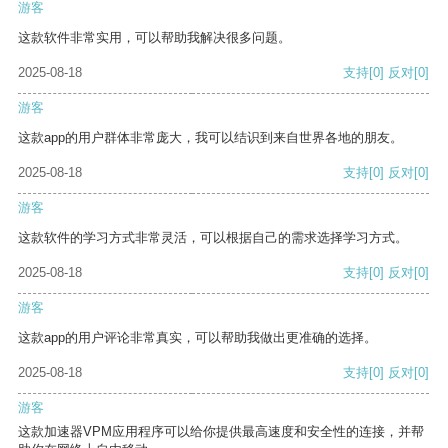
游客
这款软件非常实用，可以帮助我解决很多问题。
2025-08-18
支持
[0]
反对
[0]
游客
这款app的用户群体非常庞大，我可以结识到来自世界各地的朋友。
2025-08-18
支持
[0]
反对
[0]
游客
这款软件的学习方式非常灵活，可以根据自己的需求选择学习方式。
2025-08-18
支持
[0]
反对
[0]
游客
这款app的用户评论非常真实，可以帮助我做出更准确的选择。
2025-08-18
支持
[0]
反对
[0]
游客
这款加速器VPM应用程序可以给你提供最高速度和安全性的连接，并帮