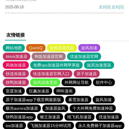
2025-08-18
支持
[0]
反对
[0]
友情链接
网站地图
QuickQ
旋风加速度器
旋风加速
tiktok加速器
狗急加速器官网
优途加速器官网
风驰加速器
免费vps加速器外网苹果版
旋风加速度器
快连加速器
快连加速器官网入口
原子加速器
快鸭加速器
旋风加速度器
外网网址导航
软件中心
雷霆加速
狂飙加速器
哔咔漫画
原子加速器app下载官网最新版
暴雪加速器
旋风加速
极光aurora加速器
加速器旋风
十大外网免费加速神器
快鸭加速器app
猴王加速器
纸飞机加速器
优途加速器
ios加速器
飞驰加速器15分钟试用
永久免费梯子加速器app