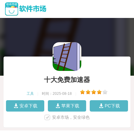
十大免费加速器
工具
|
时间：2025-08-18
|
安卓下载
苹果下载
PC下载
安卓市场，安全绿色