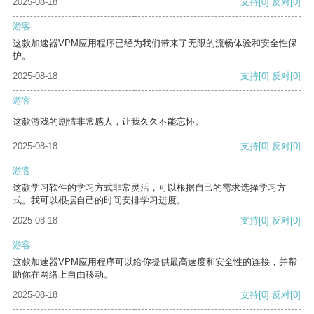
2025-08-18
支持
[0]
反对
[0]
游客
这款加速器VPM应用程序已经为我们带来了无限的流畅体验和安全性保
护。
2025-08-18
支持
[0]
反对
[0]
游客
这款游戏的剧情非常感人，让我久久不能忘怀。
2025-08-18
支持
[0]
反对
[0]
游客
这款学习软件的学习方式非常灵活，可以根据自己的需求选择学习方
式。我可以根据自己的时间安排学习进度。
2025-08-18
支持
[0]
反对
[0]
游客
这款加速器VPM应用程序可以给你提供最高速度和安全性的连接，并帮
助你在网络上自由移动。
2025-08-18
支持
[0]
反对
[0]