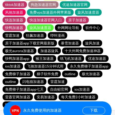
tiktok加速器
狗急加速器官网
优途加速器官网
风驰加速器
免费vps加速器外网苹果版
旋风加速度器
快连加速器
快连加速器官网入口
原子加速器
快鸭加速器
旋风加速度器
外网网址导航
软件中心
雷霆加速
狂飙加速器
哔咔漫画
原子加速器app下载官网最新版
暴雪加速器
旋风加速
极光aurora加速器
加速器旋风
十大外网免费加速神器
快鸭加速器app
猴王加速器
纸飞机加速器
优途加速器
ios加速器
飞驰加速器15分钟试用
永久免费梯子加速器app
免费梯子加速器
梯子软件免费
outline
极光加速器
outline
闪电猫加速器
雷霆加速
免费梯子加速器app七天
自由鲸官网
ios加速器
雷轰官网加速器
安易加速器
每天免费2小时加速器
红海pro加速器
永久免费使用的加速器
下载