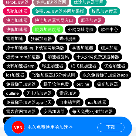
tiktok加速器
狗急加速器官网
优途加速器官网
风驰加速器
免费vps加速器外网苹果版
旋风加速度器
快连加速器
快连加速器官网入口
原子加速器
快鸭加速器
旋风加速度器
外网网址导航
软件中心
雷霆加速
狂飙加速器
哔咔漫画
原子加速器app下载官网最新版
暴雪加速器
旋风加速
极光aurora加速器
加速器旋风
十大外网免费加速神器
快鸭加速器app
猴王加速器
纸飞机加速器
优途加速器
ios加速器
飞驰加速器15分钟试用
永久免费梯子加速器app
免费梯子加速器
梯子软件免费
outline
极光加速器
outline
闪电猫加速器
雷霆加速
免费梯子加速器app七天
自由鲸官网
ios加速器
雷轰官网加速器
安易加速器
每天免费2小时加速器
红海pro加速器
永久免费使用的加速器
下载