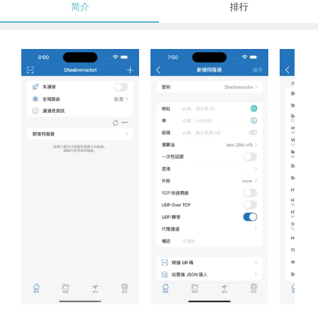
简介
排行