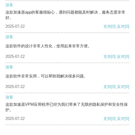
游客
这款加速器app的客服很贴心，遇到问题都能及时解决，服务态度非常
好。
2025-07-22
支持
[0]
反对
[0]
游客
这款软件的设计非常人性化，使用起来非常方便。
2025-07-22
支持
[0]
反对
[0]
游客
这款软件非常实用，可以帮助我解决很多问题。
2025-07-22
支持
[0]
反对
[0]
游客
这款加速器VPM应用程序已经为我们带来了无限的隐私保护和安全性保
护。
2025-07-22
支持
[0]
反对
[0]