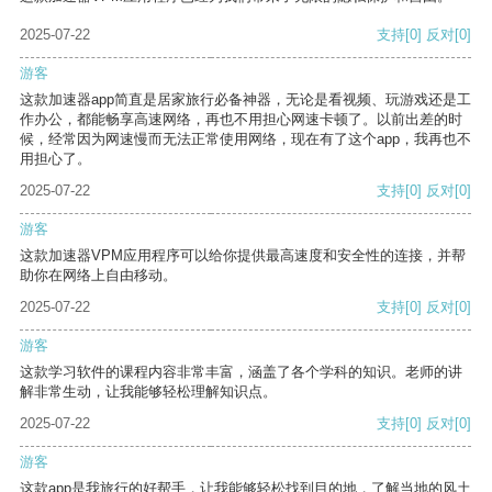
2025-07-22
支持
[0]
反对
[0]
游客
这款加速器app简直是居家旅行必备神器，无论是看视频、玩游戏还是工
作办公，都能畅享高速网络，再也不用担心网速卡顿了。以前出差的时
候，经常因为网速慢而无法正常使用网络，现在有了这个app，我再也不
用担心了。
2025-07-22
支持
[0]
反对
[0]
游客
这款加速器VPM应用程序可以给你提供最高速度和安全性的连接，并帮
助你在网络上自由移动。
2025-07-22
支持
[0]
反对
[0]
游客
这款学习软件的课程内容非常丰富，涵盖了各个学科的知识。老师的讲
解非常生动，让我能够轻松理解知识点。
2025-07-22
支持
[0]
反对
[0]
游客
这款app是我旅行的好帮手，让我能够轻松找到目的地，了解当地的风土