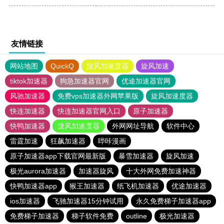
友情链接
网站地图
QuickQ
旋风加速度器
旋风加速
tiktok加速器
狗急加速器官网
优途加速器官网
风驰加速器
免费vps加速器外网苹果版
旋风加速度器
快连加速器
快连加速器官网入口
原子加速器
快鸭加速器
旋风加速度器
外网网址导航
软件中心
雷霆加速
狂飙加速器
哔咔漫画
原子加速器app下载官网最新版
暴雪加速器
旋风加速
极光aurora加速器
加速器旋风
十大外网免费加速神器
快鸭加速器app
猴王加速器
纸飞机加速器
优途加速器
ios加速器
飞驰加速器15分钟试用
永久免费梯子加速器app
免费梯子加速器
梯子软件免费
outline
极光加速器