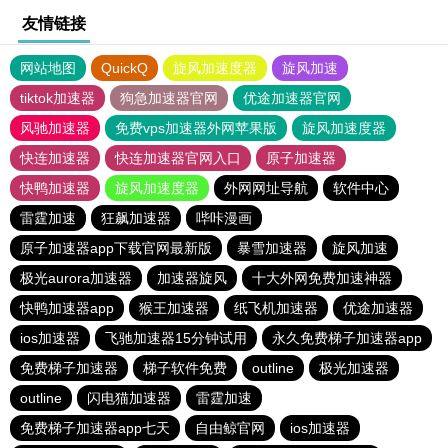
友情链接
网站地图
QuickQ
旋风加速度器
旋风加速
tiktok加速器
狗急加速器官网
优途加速器官网
风驰加速器
免费vps加速器外网苹果版
旋风加速度器
快连加速器
快连加速器官网入口
原子加速器
快鸭加速器
旋风加速度器
外网网址导航
软件中心
雷霆加速
狂飙加速器
哔咔漫画
原子加速器app下载官网最新版
暴雪加速器
旋风加速
极光aurora加速器
加速器旋风
十大外网免费加速神器
快鸭加速器app
猴王加速器
纸飞机加速器
优途加速器
ios加速器
飞驰加速器15分钟试用
永久免费梯子加速器app
免费梯子加速器
梯子软件免费
outline
极光加速器
outline
闪电猫加速器
雷霆加速
免费梯子加速器app七天
自由鲸官网
ios加速器