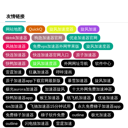
友情链接
网站地图
QuickQ
旋风加速度器
旋风加速
tiktok加速器
狗急加速器官网
优途加速器官网
风驰加速器
免费vps加速器外网苹果版
旋风加速度器
快连加速器
快连加速器官网入口
原子加速器
快鸭加速器
旋风加速度器
外网网址导航
软件中心
雷霆加速
狂飙加速器
哔咔漫画
原子加速器app下载官网最新版
暴雪加速器
旋风加速
极光aurora加速器
加速器旋风
十大外网免费加速神器
快鸭加速器app
猴王加速器
纸飞机加速器
优途加速器
ios加速器
飞驰加速器15分钟试用
永久免费梯子加速器app
免费梯子加速器
梯子软件免费
outline
极光加速器
outline
闪电猫加速器
雷霆加速