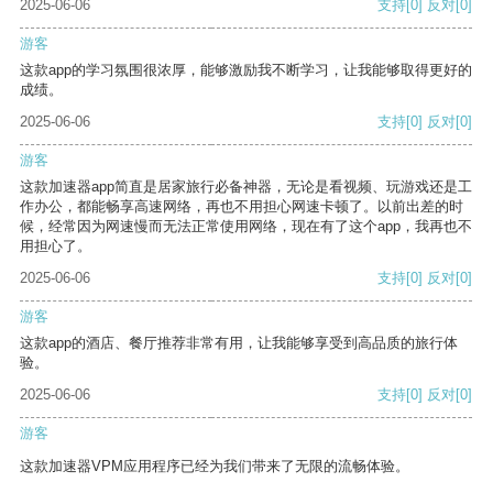
2025-06-06
支持
[0]
反对
[0]
游客
这款app的学习氛围很浓厚，能够激励我不断学习，让我能够取得更好的
成绩。
2025-06-06
支持
[0]
反对
[0]
游客
这款加速器app简直是居家旅行必备神器，无论是看视频、玩游戏还是工
作办公，都能畅享高速网络，再也不用担心网速卡顿了。以前出差的时
候，经常因为网速慢而无法正常使用网络，现在有了这个app，我再也不
用担心了。
2025-06-06
支持
[0]
反对
[0]
游客
这款app的酒店、餐厅推荐非常有用，让我能够享受到高品质的旅行体
验。
2025-06-06
支持
[0]
反对
[0]
游客
这款加速器VPM应用程序已经为我们带来了无限的流畅体验。