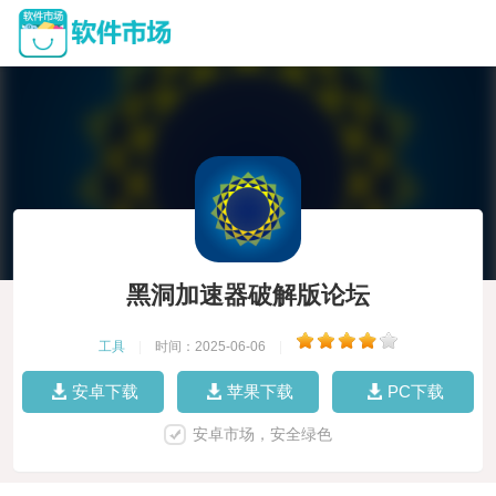
黑洞加速器破解版论坛
工具
|
时间：2025-06-06
|
安卓下载
苹果下载
PC下载
安卓市场，安全绿色