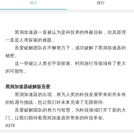
简介
排行
黑洞加速器一直被认为是科技界的终极目标，但其原理
一直是人类探索的难题。
吾爱破解团队在不懈努力下，成功破解了黑洞加速器的
秘密。
这一突破让人类在宇宙探索、时间旅行等领域有了更大
的可能性。
黑洞加速器破解版吾爱
黑洞加速器的出现，将为人类的科技发展带来前所未有
的机遇与挑战，也让我们对未来充满了无限期待。
吾爱破解团队的努力与智慧，为科技领域打开了新的大
门，让我们期待着黑洞加速器所带来的科技革命。
#37#