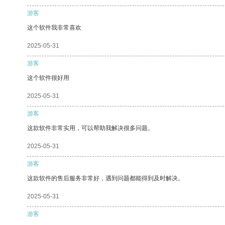
游客
这个软件我非常喜欢
2025-05-31
游客
这个软件很好用
2025-05-31
游客
这款软件非常实用，可以帮助我解决很多问题。
2025-05-31
游客
这款软件的售后服务非常好，遇到问题都能得到及时解决。
2025-05-31
游客