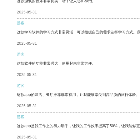
这款游戏的音乐非常优美，听了让人心旷神怡。
2025-05-31
游客
这款学习软件的学习方式非常灵活，可以根据自己的需求选择学习方式。
2025-05-31
游客
这款软件的功能非常强大，使用起来非常方便。
2025-05-31
游客
这款app的酒店、餐厅推荐非常有用，让我能够享受到高品质的旅行体验。
2025-05-31
游客
这款app是我工作上的得力助手，让我的工作效率提高了50%，让我能够
2025-05-31