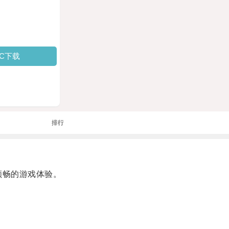
PC下载
排行
顺畅的游戏体验。