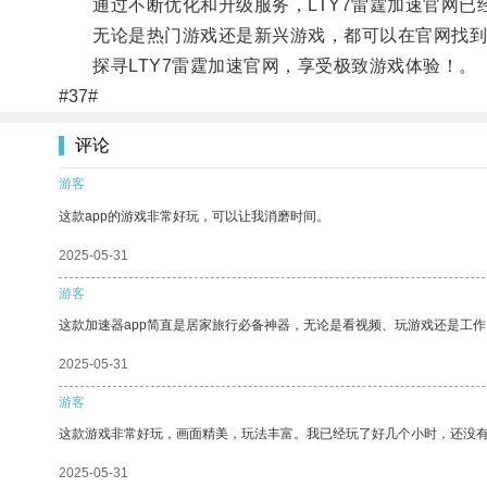
通过不断优化和升级服务，LTY7雷霆加速官网已
无论是热门游戏还是新兴游戏，都可以在官网找到
探寻LTY7雷霆加速官网，享受极致游戏体验！。
#37#
评论
游客
这款app的游戏非常好玩，可以让我消磨时间。
2025-05-31
游客
这款加速器app简直是居家旅行必备神器，无论是看视频、玩游戏还是工
2025-05-31
游客
这款游戏非常好玩，画面精美，玩法丰富。我已经玩了好几个小时，还没
2025-05-31