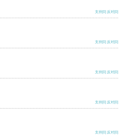
支持
[0]
反对
[0]
支持
[0]
反对
[0]
支持
[0]
反对
[0]
支持
[0]
反对
[0]
支持
[0]
反对
[0]