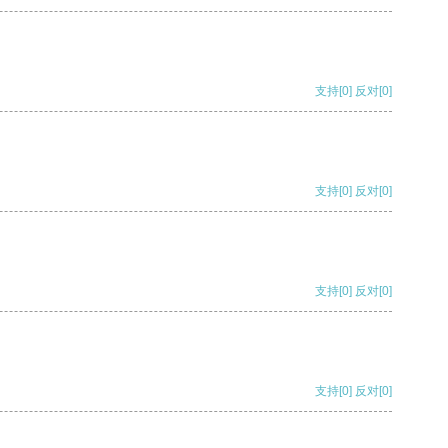
支持
[0]
反对
[0]
支持
[0]
反对
[0]
支持
[0]
反对
[0]
支持
[0]
反对
[0]