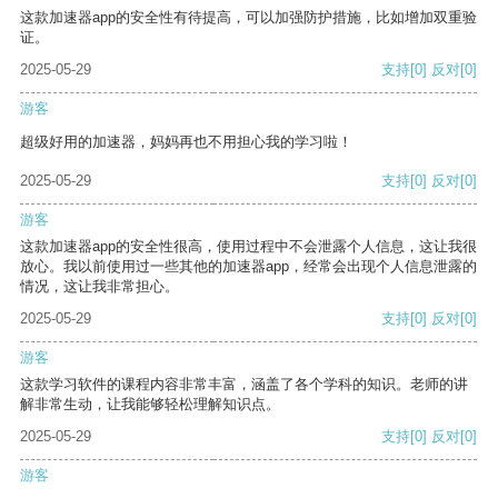
这款加速器app的安全性有待提高，可以加强防护措施，比如增加双重验
证。
2025-05-29
支持
[0]
反对
[0]
游客
超级好用的加速器，妈妈再也不用担心我的学习啦！
2025-05-29
支持
[0]
反对
[0]
游客
这款加速器app的安全性很高，使用过程中不会泄露个人信息，这让我很
放心。我以前使用过一些其他的加速器app，经常会出现个人信息泄露的
情况，这让我非常担心。
2025-05-29
支持
[0]
反对
[0]
游客
这款学习软件的课程内容非常丰富，涵盖了各个学科的知识。老师的讲
解非常生动，让我能够轻松理解知识点。
2025-05-29
支持
[0]
反对
[0]
游客