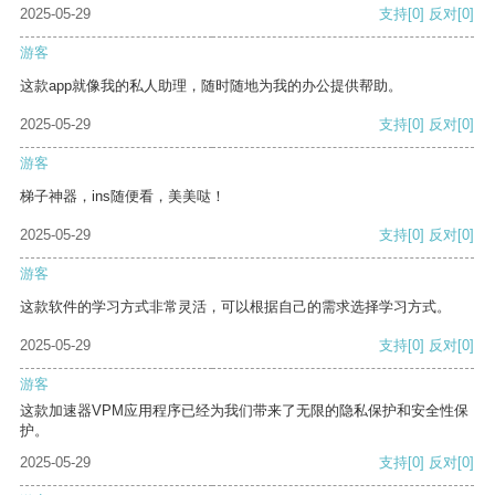
2025-05-29
支持
[0]
反对
[0]
游客
这款app就像我的私人助理，随时随地为我的办公提供帮助。
2025-05-29
支持
[0]
反对
[0]
游客
梯子神器，ins随便看，美美哒！
2025-05-29
支持
[0]
反对
[0]
游客
这款软件的学习方式非常灵活，可以根据自己的需求选择学习方式。
2025-05-29
支持
[0]
反对
[0]
游客
这款加速器VPM应用程序已经为我们带来了无限的隐私保护和安全性保
护。
2025-05-29
支持
[0]
反对
[0]