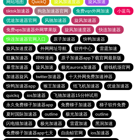
网站地图
QuickQ
旋风加速度器
旋风加速
tiktok加速器
狗急加速器官网
免费vqn外网加速
小蓝鸟
优途加速器官网
风驰加速器
旋风加速器
免费vps加速器外网苹果版
旋风加速度器
快连加速器
快连加速器官网入口
原子加速器
快鸭加速器
旋风加速度器
外网网址导航
软件中心
雷霆加速
狂飙加速器
哔咔漫画
原子加速器app下载官网最新版
暴雪加速器
旋风加速
极光aurora加速器
赔钱机场官网
加速器旋风
twitter加速器
十大外网免费加速神器
快鸭加速器app
猴王加速器
纸飞机加速器
优途加速器
quickq
ios加速器
飞驰加速器15分钟试用
永久免费梯子加速器app
免费梯子加速器
梯子软件免费
夏时国际加速器
outline
极光加速器
outline
闪电猫加速器
极光加速器
雷霆加速
黑洞加速
免费梯子加速器app七天
自由鲸官网
ios加速器