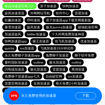
快连加速器官网入口
原子加速器
快鸭加速器
旋风加速度器
外网网址导航
软件中心
雷霆加速
狂飙加速器
哔咔漫画
原子加速器app下载官网最新版
暴雪加速器
旋风加速
极光aurora加速器
赔钱机场官网
加速器旋风
twitter加速器
十大外网免费加速神器
快鸭加速器app
猴王加速器
纸飞机加速器
优途加速器
quickq
ios加速器
飞驰加速器15分钟试用
永久免费梯子加速器app
免费梯子加速器
梯子软件免费
夏时国际加速器
outline
极光加速器
outline
闪电猫加速器
极光加速器
雷霆加速
黑洞加速
免费梯子加速器app七天
自由鲸官网
ios加速器
雷轰官网加速器
安易加速器
每天免费2小时加速器
红海pro加速器
永久免费使用的加速器
下载
0.151382s
首页
安卓
苹果
排行
推荐