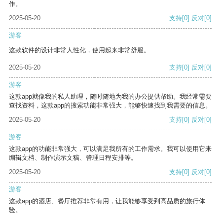
作。
2025-05-20
支持
[0]
反对
[0]
游客
这款软件的设计非常人性化，使用起来非常舒服。
2025-05-20
支持
[0]
反对
[0]
游客
这款app就像我的私人助理，随时随地为我的办公提供帮助。我经常需要
查找资料，这款app的搜索功能非常强大，能够快速找到我需要的信息。
2025-05-20
支持
[0]
反对
[0]
游客
这款app的功能非常强大，可以满足我所有的工作需求。我可以使用它来
编辑文档、制作演示文稿、管理日程安排等。
2025-05-20
支持
[0]
反对
[0]
游客
这款app的酒店、餐厅推荐非常有用，让我能够享受到高品质的旅行体
验。