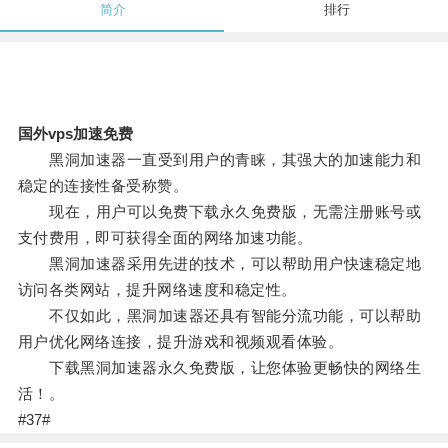
简介
排行
国外vps加速免费
黑洞加速器一直受到用户的青睐，其强大的加速能力和
稳定的连接性备受称赞。
现在，用户可以免费下载永久免费版，无需注册账号或
支付费用，即可获得全面的网络加速功能。
黑洞加速器采用先进的技术，可以帮助用户快速稳定地
访问各类网站，提升网络速度和稳定性。
不仅如此，黑洞加速器还具有智能分流功能，可以帮助
用户优化网络连接，提升游戏和视频观看体验。
下载黑洞加速器永久免费版，让您体验更畅快的网络生
活！。
#37#