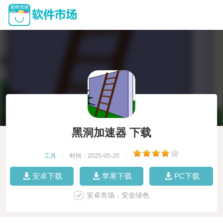
黑洞加速器 下载
工具
|
时间：2025-05-20
|
安卓下载
苹果下载
PC下载
安卓市场，安全绿色