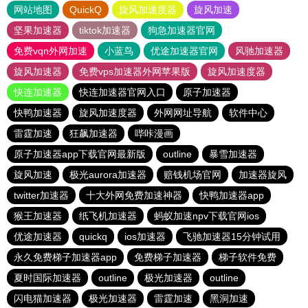
网站地图
QuickQ
旋风加速度器
旋风加速
坚果加速器
tiktok加速器
狗急加速器官网
免费vqn外网加速
小蓝鸟
优途加速器官网
风驰加速器
旋风加速器
免费vps加速器外网苹果版
旋风加速度器
快连加速器
快连加速器官网入口
原子加速器
快鸭加速器
旋风加速度器
外网网址导航
软件中心
雷霆加速
狂飙加速器
哔咔漫画
原子加速器app下载官网最新版
outline
暴雪加速器
旋风加速
极光aurora加速器
赔钱机场官网
加速器旋风
twitter加速器
十大外网免费加速神器
快鸭加速器app
猴王加速器
纸飞机加速器
蚂蚁加速npv下载官网ios
优途加速器
quickq
ios加速器
飞驰加速器15分钟试用
永久免费梯子加速器app
免费梯子加速器
梯子软件免费
夏时国际加速器
outline
极光加速器
outline
闪电猫加速器
极光加速器
雷霆加速
黑洞加速