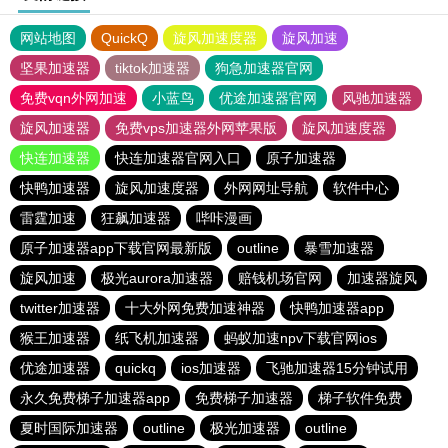
网站地图
QuickQ
旋风加速度器
旋风加速
坚果加速器
tiktok加速器
狗急加速器官网
免费vqn外网加速
小蓝鸟
优途加速器官网
风驰加速器
旋风加速器
免费vps加速器外网苹果版
旋风加速度器
快连加速器
快连加速器官网入口
原子加速器
快鸭加速器
旋风加速度器
外网网址导航
软件中心
雷霆加速
狂飙加速器
哔咔漫画
原子加速器app下载官网最新版
outline
暴雪加速器
旋风加速
极光aurora加速器
赔钱机场官网
加速器旋风
twitter加速器
十大外网免费加速神器
快鸭加速器app
猴王加速器
纸飞机加速器
蚂蚁加速npv下载官网ios
优途加速器
quickq
ios加速器
飞驰加速器15分钟试用
永久免费梯子加速器app
免费梯子加速器
梯子软件免费
夏时国际加速器
outline
极光加速器
outline