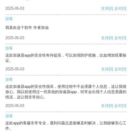
2025-05-03
支持
[0]
反对
[0]
游客
我喜欢这个软件 作者加油
2025-05-03
支持
[0]
反对
[0]
游客
这款加速器app的安全性有待提高，可以加强防护措施，比如增加双重验
证。
2025-05-03
支持
[0]
反对
[0]
游客
这款加速器app的安全性很高，使用过程中不会泄露个人信息，这让我很
放心。我以前使用过一些其他的加速器app，经常会出现个人信息泄露的
情况，这让我非常担心。
2025-05-03
支持
[0]
反对
[0]
游客
这款app的客服非常专业，遇到问题总是能够及时解决，让我能够安心工
作。