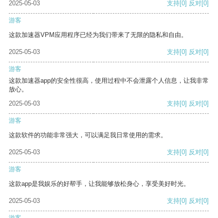
2025-05-03
支持
[0]
反对
[0]
游客
这款加速器VPM应用程序已经为我们带来了无限的隐私和自由。
2025-05-03
支持
[0]
反对
[0]
游客
这款加速器app的安全性很高，使用过程中不会泄露个人信息，让我非常
放心。
2025-05-03
支持
[0]
反对
[0]
游客
这款软件的功能非常强大，可以满足我日常使用的需求。
2025-05-03
支持
[0]
反对
[0]
游客
这款app是我娱乐的好帮手，让我能够放松身心，享受美好时光。
2025-05-03
支持
[0]
反对
[0]
游客