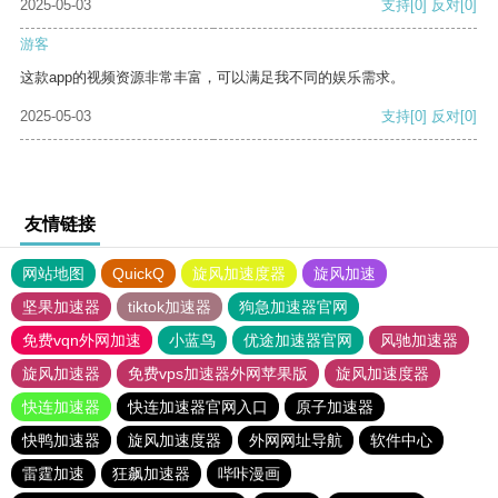
2025-05-03
支持
[0]
反对
[0]
游客
这款app的视频资源非常丰富，可以满足我不同的娱乐需求。
2025-05-03
支持
[0]
反对
[0]
友情链接
网站地图
QuickQ
旋风加速度器
旋风加速
坚果加速器
tiktok加速器
狗急加速器官网
免费vqn外网加速
小蓝鸟
优途加速器官网
风驰加速器
旋风加速器
免费vps加速器外网苹果版
旋风加速度器
快连加速器
快连加速器官网入口
原子加速器
快鸭加速器
旋风加速度器
外网网址导航
软件中心
雷霆加速
狂飙加速器
哔咔漫画