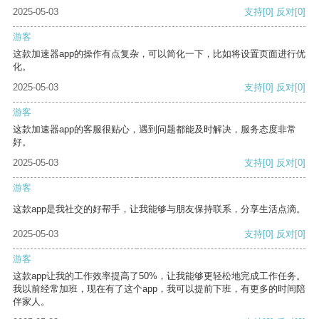
2025-05-03
支持
[0]
反对
[0]
游客
这款加速器app的操作有点复杂，可以简化一下，比如将设置页面进行优
化。
2025-05-03
支持
[0]
反对
[0]
游客
这款加速器app的客服很贴心，遇到问题都能及时解决，服务态度非常
好。
2025-05-03
支持
[0]
反对
[0]
游客
这款app是我社交的好帮手，让我能够与朋友保持联系，分享生活点滴。
2025-05-03
支持
[0]
反对
[0]
游客
这款app让我的工作效率提高了50%，让我能够更轻松地完成工作任务。
我以前经常加班，现在有了这个app，我可以提前下班，有更多的时间陪
伴家人。