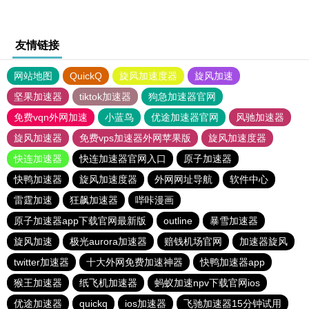
友情链接
网站地图
QuickQ
旋风加速度器
旋风加速
坚果加速器
tiktok加速器
狗急加速器官网
免费vqn外网加速
小蓝鸟
优途加速器官网
风驰加速器
旋风加速器
免费vps加速器外网苹果版
旋风加速度器
快连加速器
快连加速器官网入口
原子加速器
快鸭加速器
旋风加速度器
外网网址导航
软件中心
雷霆加速
狂飙加速器
哔咔漫画
原子加速器app下载官网最新版
outline
暴雪加速器
旋风加速
极光aurora加速器
赔钱机场官网
加速器旋风
twitter加速器
十大外网免费加速神器
快鸭加速器app
猴王加速器
纸飞机加速器
蚂蚁加速npv下载官网ios
优途加速器
quickq
ios加速器
飞驰加速器15分钟试用