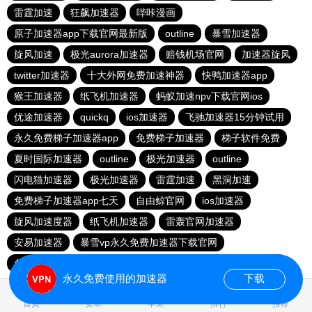
雷霆加速
狂飙加速器
哔咔漫画
原子加速器app下载官网最新版
outline
暴雪加速器
旋风加速
极光aurora加速器
赔钱机场官网
加速器旋风
twitter加速器
十大外网免费加速神器
快鸭加速器app
猴王加速器
纸飞机加速器
蚂蚁加速npv下载官网ios
优途加速器
quickq
ios加速器
飞驰加速器15分钟试用
永久免费梯子加速器app
免费梯子加速器
梯子软件免费
夏时国际加速器
outline
极光加速器
outline
闪电猫加速器
极光加速器
雷霆加速
黑洞加速
免费梯子加速器app七天
自由鲸官网
ios加速器
旋风加速度器
纸飞机加速器
雷轰官网加速器
安易加速器
暴雪vp永久免费加速器下载官网
免费vqn加速试用
每天免费2小时加速器
红海pro加速器
永久免费使用的加速器
下载
0.104881s
首页
安卓
苹果
排行
推荐